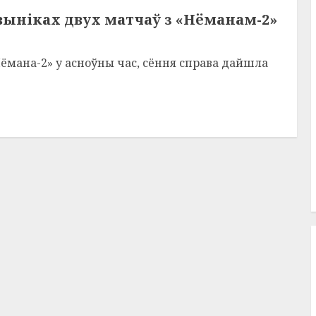
выніках двух матчаў з «Нёманам-2»
Нёмана-2» у асноўны час, сёння справа дайшла