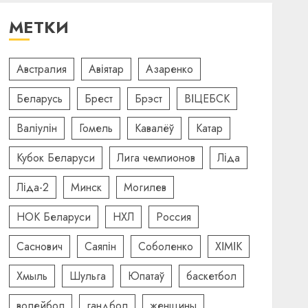
МЕТКИ
Австралия
Авіятар
Азаренко
Беларусь
Брест
Брэст
ВІЦЕБСК
Валіулін
Гомель
Кавалёў
Катар
Кубок Беларуси
Лига чемпионов
Ліда
Ліда-2
Минск
Могилев
НОК Беларуси
НХЛ
Россия
Саснович
Саяпін
Соболенко
ХІМІК
Хмыль
Шульга
Юпатаў
баскетбол
волейбол
гандбол
женщины