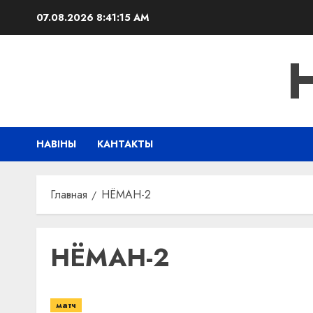
Перейти
07.08.2026
8:41:15 AM
к
содержимому
НАВІНЫ
КАНТАКТЫ
Главная
НЁМАН-2
НЁМАН-2
матч