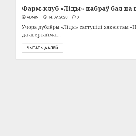
Фарм-клуб «Ліды» набраў бал па 
ADMIN
14.09.2020
0
Учора дублёры «Ліды» саступілі хакеістам «
да авертайма....
ЧЫТАТЬ ДАЛЕЙ