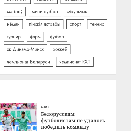
магілёў
мини-футбол
мікульчык
нёман
пінскія ястрабы
спорт
теннис
турнир
фарм
футбол
хк Динамо-Минск
хоккей
чемпионат Беларуси
чемпионат КХЛ
матч
Белорусским
футболистам не удалось
победить команду