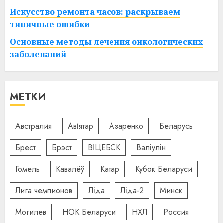
Искусство ремонта часов: раскрываем
типичные ошибки
Основные методы лечения онкологических
заболеваний
МЕТКИ
Австралия
Авіятар
Азаренко
Беларусь
Брест
Брэст
ВІЦЕБСК
Валіулін
Гомель
Кавалёў
Катар
Кубок Беларуси
Лига чемпионов
Ліда
Ліда-2
Минск
Могилев
НОК Беларуси
НХЛ
Россия