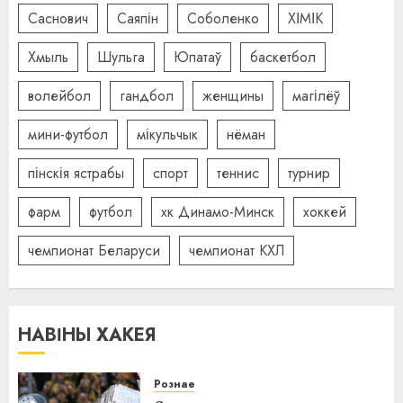
Саснович
Саяпін
Соболенко
ХІМІК
Хмыль
Шульга
Юпатаў
баскетбол
волейбол
гандбол
женщины
магілёў
мини-футбол
мікульчык
нёман
пінскія ястрабы
спорт
теннис
турнир
фарм
футбол
хк Динамо-Минск
хоккей
чемпионат Беларуси
чемпионат КХЛ
НАВІНЫ ХАКЕЯ
Рознае