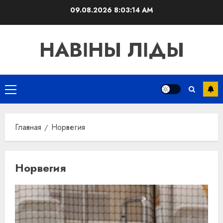
Перейти
09.08.2026
8:03:14 AM
к
содержимому
НАВІНЫ ЛІДЫ
Основное
меню
Главная
Норвегия
Норвегия