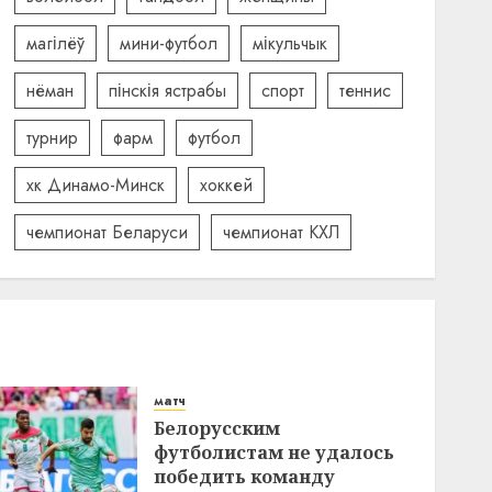
магілёў
мини-футбол
мікульчык
нёман
пінскія ястрабы
спорт
теннис
турнир
фарм
футбол
хк Динамо-Минск
хоккей
чемпионат Беларуси
чемпионат КХЛ
матч
Белорусским
футболистам не удалось
победить команду