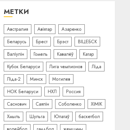
МЕТКИ
Австралия
Авіятар
Азаренко
Беларусь
Брест
Брэст
ВІЦЕБСК
Валіулін
Гомель
Кавалёў
Катар
Кубок Беларуси
Лига чемпионов
Ліда
Ліда-2
Минск
Могилев
НОК Беларуси
НХЛ
Россия
Саснович
Саяпін
Соболенко
ХІМІК
Хмыль
Шульга
Юпатаў
баскетбол
волейбол
гандбол
женщины