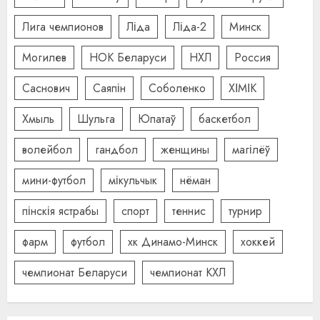
Лига чемпионов
Ліда
Ліда-2
Минск
Могилев
НОК Беларуси
НХЛ
Россия
Саснович
Саяпін
Соболенко
ХІМІК
Хмыль
Шульга
Юпатаў
баскетбол
волейбол
гандбол
женщины
магілёў
мини-футбол
мікульчык
нёман
пінскія ястрабы
спорт
теннис
турнир
фарм
футбол
хк Динамо-Минск
хоккей
чемпионат Беларуси
чемпионат КХЛ