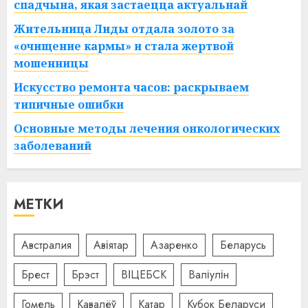
спадчына, якая застаецца актуальнай
Жительница Лиды отдала золото за
«очищение кармы» и стала жертвой
мошенницы
Искусство ремонта часов: раскрываем
типичные ошибки
Основные методы лечения онкологических
заболеваний
МЕТКИ
Австралия
Авіятар
Азаренко
Беларусь
Брест
Брэст
ВІЦЕБСК
Валіулін
Гомель
Кавалёў
Катар
Кубок Беларуси