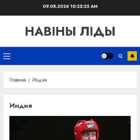
Перейти
09.08.2026
10:25:26 AM
к
содержимому
НАВІНЫ ЛІДЫ
Основное
меню
Главная
Индия
Индия