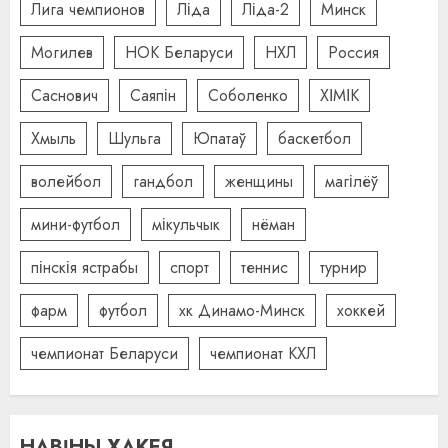
Лига чемпионов
Ліда
Ліда-2
Минск
Могилев
НОК Беларуси
НХЛ
Россия
Саснович
Саяпін
Соболенко
ХІМІК
Хмыль
Шульга
Юпатаў
баскетбол
волейбол
гандбол
женщины
магілёў
мини-футбол
мікульчык
нёман
пінскія ястрабы
спорт
теннис
турнир
фарм
футбол
хк Динамо-Минск
хоккей
чемпионат Беларуси
чемпионат КХЛ
НАВІНЫ ХАКЕЯ