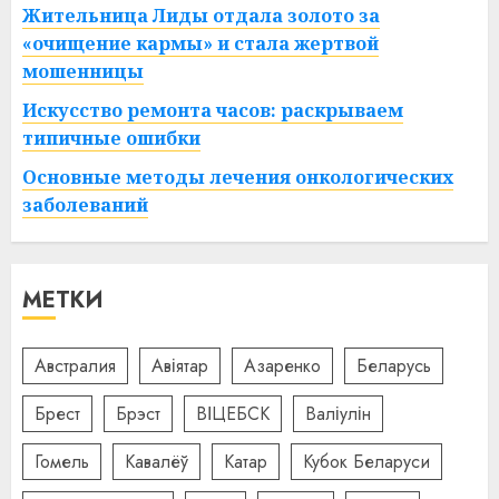
Жительница Лиды отдала золото за
«очищение кармы» и стала жертвой
мошенницы
Искусство ремонта часов: раскрываем
типичные ошибки
Основные методы лечения онкологических
заболеваний
МЕТКИ
Австралия
Авіятар
Азаренко
Беларусь
Брест
Брэст
ВІЦЕБСК
Валіулін
Гомель
Кавалёў
Катар
Кубок Беларуси