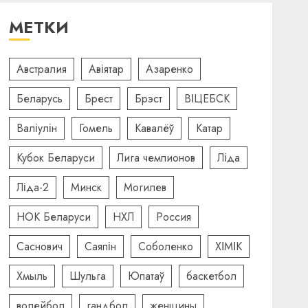
МЕТКИ
Австралия
Авіятар
Азаренко
Беларусь
Брест
Брэст
ВІЦЕБСК
Валіулін
Гомель
Кавалёў
Катар
Кубок Беларуси
Лига чемпионов
Ліда
Ліда-2
Минск
Могилев
НОК Беларуси
НХЛ
Россия
Саснович
Саяпін
Соболенко
ХІМІК
Хмыль
Шульга
Юпатаў
баскетбол
волейбол
гандбол
женщины