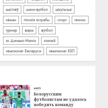
магілёў
мини-футбол
мікульчык
нёман
пінскія ястрабы
спорт
теннис
турнир
фарм
футбол
хк Динамо-Минск
хоккей
чемпионат Беларуси
чемпионат КХЛ
матч
Белорусским
футболистам не удалось
победить команду