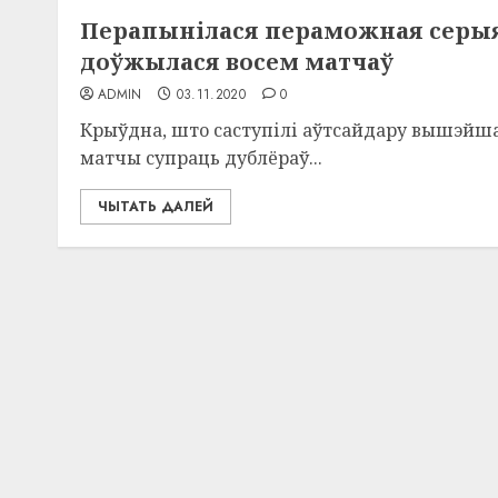
Перапынілася пераможная серыя
доўжылася восем матчаў
ADMIN
03.11.2020
0
Крыўдна, што саступілі аўтсайдару вышэйшай
матчы супраць дублёраў...
ЧЫТАТЬ ДАЛЕЙ