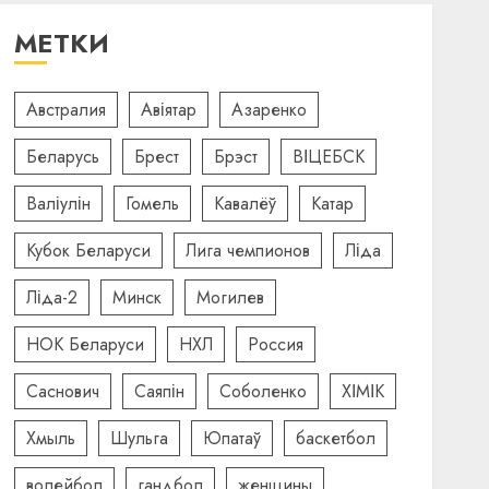
МЕТКИ
Австралия
Авіятар
Азаренко
Беларусь
Брест
Брэст
ВІЦЕБСК
Валіулін
Гомель
Кавалёў
Катар
Кубок Беларуси
Лига чемпионов
Ліда
Ліда-2
Минск
Могилев
НОК Беларуси
НХЛ
Россия
Саснович
Саяпін
Соболенко
ХІМІК
Хмыль
Шульга
Юпатаў
баскетбол
волейбол
гандбол
женщины