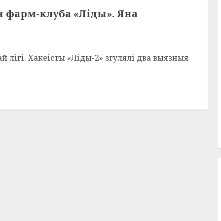
 фарм-клуба «Ліды». Яна
 лігі. Хакеісты «Ліды-2» згулялі два выязныя