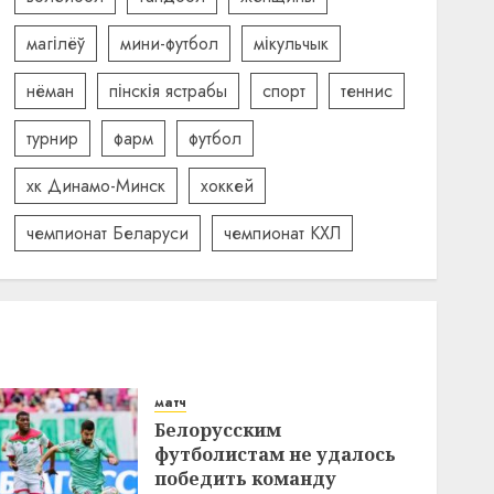
магілёў
мини-футбол
мікульчык
нёман
пінскія ястрабы
спорт
теннис
турнир
фарм
футбол
хк Динамо-Минск
хоккей
чемпионат Беларуси
чемпионат КХЛ
матч
Белорусским
футболистам не удалось
победить команду