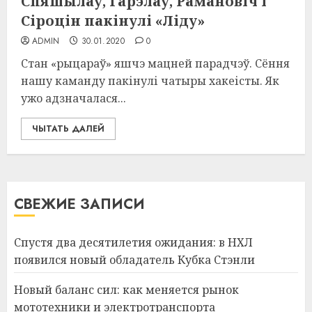
Спяшылаў, Гарэлаў, Рамановіч і
Сіроцін пакінулі «Ліду»
ADMIN
30.01.2020
0
Стан «рыцараў» яшчэ мацней парадчэў. Сёння
нашу каманду пакінулі чатыры хакеісты. Як
ужо адзначалася...
ЧЫТАТЬ ДАЛЕЙ
СВЕЖИЕ ЗАПИСИ
Спустя два десятилетия ожидания: в НХЛ
появился новый обладатель Кубка Стэнли
Новый баланс сил: как меняется рынок
мототехники и электротранспорта