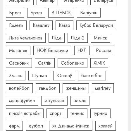
Австралия
Авіятар
Азаренко
Беларусь
Брест
Брэст
ВІЦЕБСК
Валіулін
Гомель
Кавалёў
Катар
Кубок Беларуси
Лига чемпионов
Ліда
Ліда-2
Минск
Могилев
НОК Беларуси
НХЛ
Россия
Саснович
Саяпін
Соболенко
ХІМІК
Хмыль
Шульга
Юпатаў
баскетбол
волейбол
гандбол
женщины
магілёў
мини-футбол
мікульчык
нёман
пінскія ястрабы
спорт
теннис
турнир
фарм
футбол
хк Динамо-Минск
хоккей