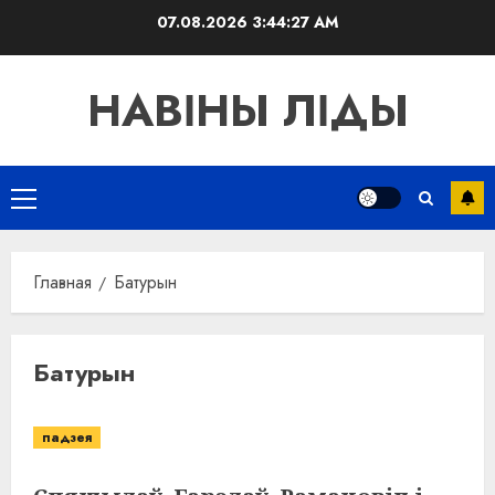
Перейти
07.08.2026
3:44:27 AM
к
содержимому
НАВІНЫ ЛІДЫ
Основное
меню
Главная
Батурын
Батурын
падзея