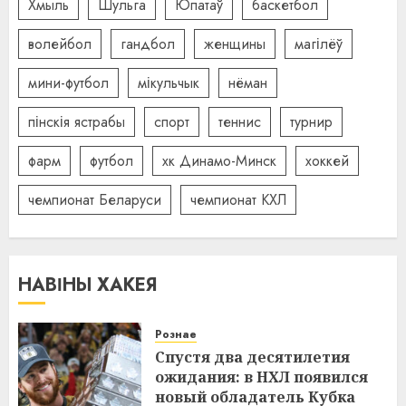
Хмыль
Шульга
Юпатаў
баскетбол
волейбол
гандбол
женщины
магілёў
мини-футбол
мікульчык
нёман
пінскія ястрабы
спорт
теннис
турнир
фарм
футбол
хк Динамо-Минск
хоккей
чемпионат Беларуси
чемпионат КХЛ
НАВІНЫ ХАКЕЯ
Рознае
Спустя два десятилетия
ожидания: в НХЛ появился
новый обладатель Кубка