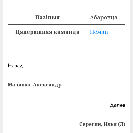
Пазіцыя
Абаронца
Цяперашняя каманда
Нёман
Навигация
Назад
записи
Пр
Малявко, Александр
за
Далее
Следующая
Серегин, Илья (Л)
запись: