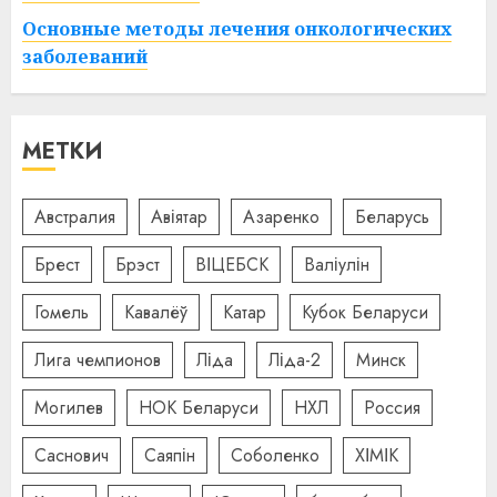
Основные методы лечения онкологических
заболеваний
МЕТКИ
Австралия
Авіятар
Азаренко
Беларусь
Брест
Брэст
ВІЦЕБСК
Валіулін
Гомель
Кавалёў
Катар
Кубок Беларуси
Лига чемпионов
Ліда
Ліда-2
Минск
Могилев
НОК Беларуси
НХЛ
Россия
Саснович
Саяпін
Соболенко
ХІМІК