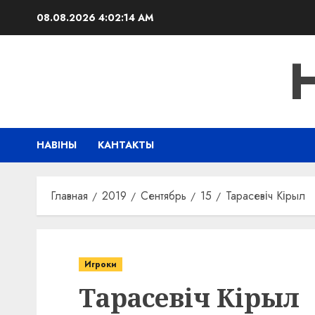
Перейти
08.08.2026
4:02:14 AM
к
содержимому
НАВІНЫ
КАНТАКТЫ
Главная
2019
Сентябрь
15
Тарасевіч Кірыл
Игроки
Тарасевіч Кірыл