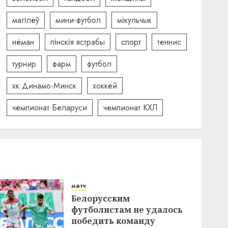
магілёў
мини-футбол
мікульчык
нёман
пінскія ястрабы
спорт
теннис
турнир
фарм
футбол
хк Динамо-Минск
хоккей
чемпионат Беларуси
чемпионат КХЛ
матч
Белорусским
футболистам не удалось
победить команду