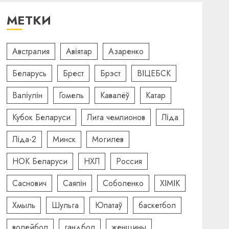
МЕТКИ
Австралия
Авіятар
Азаренко
Беларусь
Брест
Брэст
ВІЦЕБСК
Валіулін
Гомель
Кавалёў
Катар
Кубок Беларуси
Лига чемпионов
Ліда
Ліда-2
Минск
Могилев
НОК Беларуси
НХЛ
Россия
Саснович
Саяпін
Соболенко
ХІМІК
Хмыль
Шульга
Юпатаў
баскетбол
волейбол
гандбол
женщины