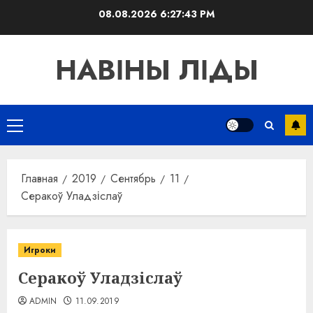
Перейти
08.08.2026
6:27:43 PM
к
содержимому
НАВІНЫ ЛІДЫ
Основное
меню
Главная
2019
Сентябрь
11
Серакоў Уладзіслаў
Игроки
Серакоў Уладзіслаў
ADMIN
11.09.2019