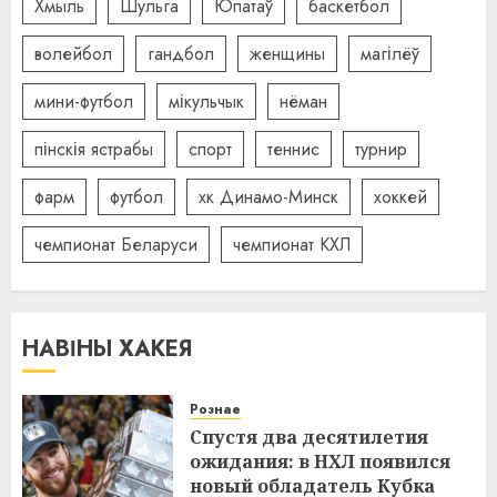
Хмыль
Шульга
Юпатаў
баскетбол
волейбол
гандбол
женщины
магілёў
мини-футбол
мікульчык
нёман
пінскія ястрабы
спорт
теннис
турнир
фарм
футбол
хк Динамо-Минск
хоккей
чемпионат Беларуси
чемпионат КХЛ
НАВІНЫ ХАКЕЯ
Рознае
Спустя два десятилетия
ожидания: в НХЛ появился
новый обладатель Кубка