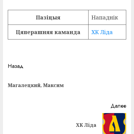
Пазіцыя
Нападнік
Цяперашняя каманда
ХК Ліда
Навигация
Назад
записи
Пр
Магалецкий, Максим
за
Далее
Следующая
ХК Ліда
запись: