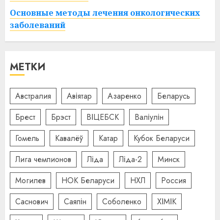
Основные методы лечения онкологических
заболеваний
МЕТКИ
Австралия
Авіятар
Азаренко
Беларусь
Брест
Брэст
ВІЦЕБСК
Валіулін
Гомель
Кавалёў
Катар
Кубок Беларуси
Лига чемпионов
Ліда
Ліда-2
Минск
Могилев
НОК Беларуси
НХЛ
Россия
Саснович
Саяпін
Соболенко
ХІМІК