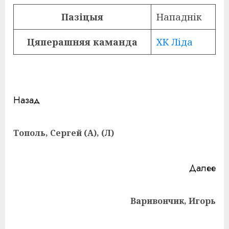
Пазіцыя
Нападнік
Цяперашняя каманда
ХК Ліда
Навигация
Назад
записи
Пр
Тополь, Сергей (А), (Л)
за
Далее
Следующая
Варивончик, Игорь
запись: