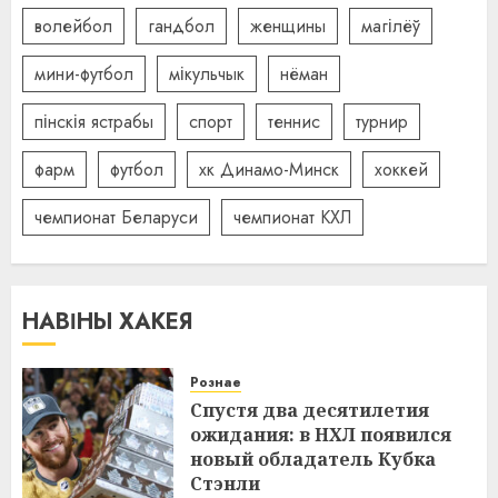
волейбол
гандбол
женщины
магілёў
мини-футбол
мікульчык
нёман
пінскія ястрабы
спорт
теннис
турнир
фарм
футбол
хк Динамо-Минск
хоккей
чемпионат Беларуси
чемпионат КХЛ
НАВІНЫ ХАКЕЯ
Рознае
Спустя два десятилетия
ожидания: в НХЛ появился
новый обладатель Кубка
Стэнли