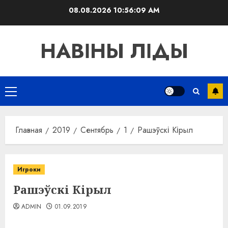
Перейти
08.08.2026
10:56:09 AM
к
содержимому
НАВІНЫ ЛІДЫ
Основное
меню
Главная
2019
Сентябрь
1
Рашэўскі Кірыл
Игроки
Рашэўскі Кірыл
ADMIN
01.09.2019