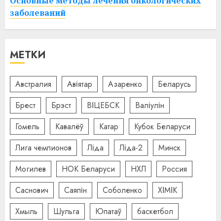
Основные методы лечения онкологических
заболеваний
МЕТКИ
Австралия
Авіятар
Азаренко
Беларусь
Брест
Брэст
ВІЦЕБСК
Валіулін
Гомель
Кавалёў
Катар
Кубок Беларуси
Лига чемпионов
Ліда
Ліда-2
Минск
Могилев
НОК Беларуси
НХЛ
Россия
Саснович
Саяпін
Соболенко
ХІМІК
Хмыль
Шульга
Юпатаў
баскетбол