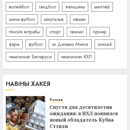
волейбол
гандбол
женщины
магілёў
мини-футбол
мікульчык
нёман
пінскія ястрабы
спорт
теннис
турнир
фарм
футбол
хк Динамо-Минск
хоккей
чемпионат Беларуси
чемпионат КХЛ
НАВІНЫ ХАКЕЯ
Рознае
Спустя два десятилетия
ожидания: в НХЛ появился
новый обладатель Кубка
Стэнли