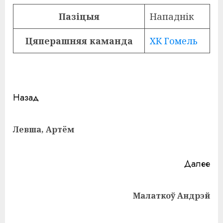
Пазіцыя
Нападнік
Цяперашняя каманда
ХК Гомель
Навигация
Назад
записи
Пр
Левша, Артём
за
Далее
Следующая
Малаткоў Андрэй
запись: