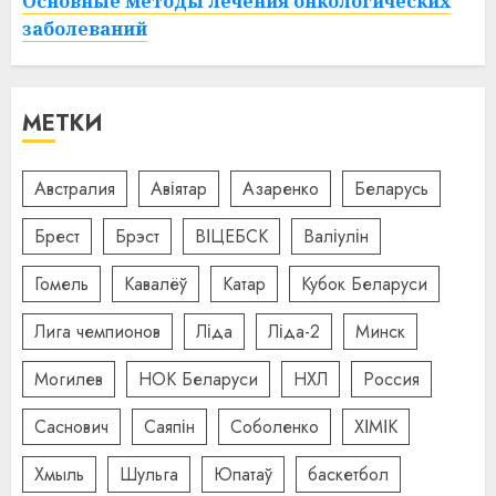
Основные методы лечения онкологических
заболеваний
МЕТКИ
Австралия
Авіятар
Азаренко
Беларусь
Брест
Брэст
ВІЦЕБСК
Валіулін
Гомель
Кавалёў
Катар
Кубок Беларуси
Лига чемпионов
Ліда
Ліда-2
Минск
Могилев
НОК Беларуси
НХЛ
Россия
Саснович
Саяпін
Соболенко
ХІМІК
Хмыль
Шульга
Юпатаў
баскетбол