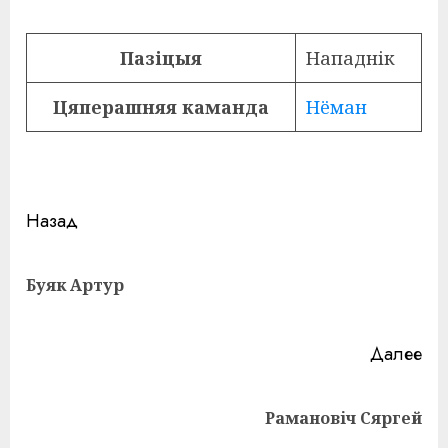
Пазіцыя
Нападнік
Цяперашняя каманда
Нёман
Навигация
Назад
записи
Пр
Буяк Артур
за
Далее
Следующая
Рамановіч Сяргей
запись: