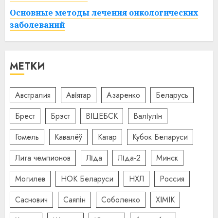
Основные методы лечения онкологических
заболеваний
МЕТКИ
Австралия
Авіятар
Азаренко
Беларусь
Брест
Брэст
ВІЦЕБСК
Валіулін
Гомель
Кавалёў
Катар
Кубок Беларуси
Лига чемпионов
Ліда
Ліда-2
Минск
Могилев
НОК Беларуси
НХЛ
Россия
Саснович
Саяпін
Соболенко
ХІМІК