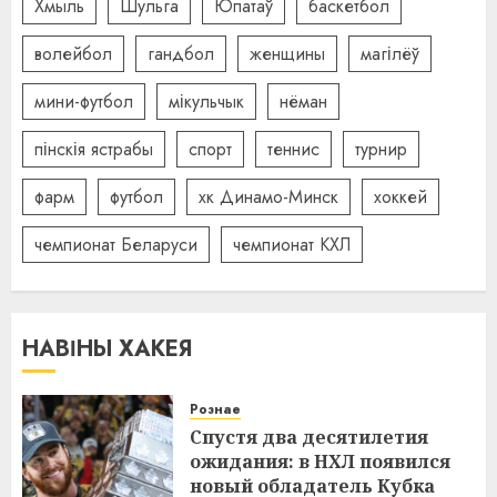
Хмыль
Шульга
Юпатаў
баскетбол
волейбол
гандбол
женщины
магілёў
мини-футбол
мікульчык
нёман
пінскія ястрабы
спорт
теннис
турнир
фарм
футбол
хк Динамо-Минск
хоккей
чемпионат Беларуси
чемпионат КХЛ
НАВІНЫ ХАКЕЯ
Рознае
Спустя два десятилетия
ожидания: в НХЛ появился
новый обладатель Кубка