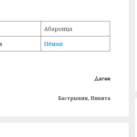
Абаронца
а
Нёман
Далее
Предыдущая
Следующая
Бастрыкин, Никита
запись:
запись: