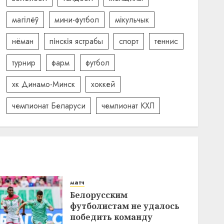
магілёў
мини-футбол
мікульчык
нёман
пінскія ястрабы
спорт
теннис
турнир
фарм
футбол
хк Динамо-Минск
хоккей
чемпионат Беларуси
чемпионат КХЛ
матч
Белорусским
футболистам не удалось
победить команду