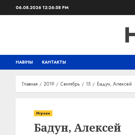
Перейти
06.08.2026
12:26:58 PM
к
содержимому
НАВІНЫ
КАНТАКТЫ
Главная
2019
Сентябрь
15
Бадун, Алексей
Игроки
Бадун, Алексей