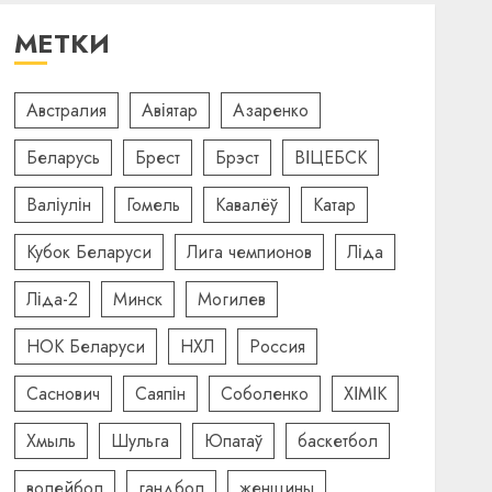
МЕТКИ
Австралия
Авіятар
Азаренко
Беларусь
Брест
Брэст
ВІЦЕБСК
Валіулін
Гомель
Кавалёў
Катар
Кубок Беларуси
Лига чемпионов
Ліда
Ліда-2
Минск
Могилев
НОК Беларуси
НХЛ
Россия
Саснович
Саяпін
Соболенко
ХІМІК
Хмыль
Шульга
Юпатаў
баскетбол
волейбол
гандбол
женщины