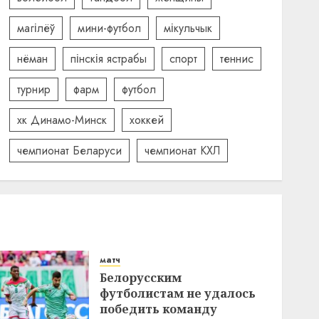
магілёў
мини-футбол
мікульчык
нёман
пінскія ястрабы
спорт
теннис
турнир
фарм
футбол
хк Динамо-Минск
хоккей
чемпионат Беларуси
чемпионат КХЛ
матч
Белорусским
футболистам не удалось
победить команду