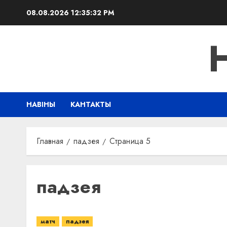
Перейти
08.08.2026
12:35:33 PM
к
содержимому
НАВІНЫ
КАНТАКТЫ
Главная
падзея
Страница 5
падзея
матч
падзея