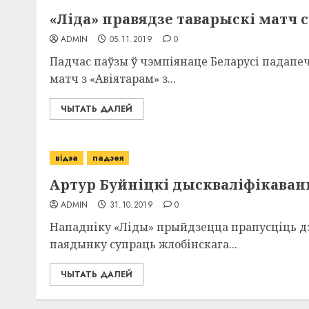
«Ліда» правядзе таварыскі матч 
ADMIN
05.11.2019
0
Падчас паўзы ў чэмпіянаце Беларусі падапе
матч з «Авіятарам» з...
ЧЫТАТЬ ДАЛЕЙ
відэа
падзея
Артур Буйніцкі дыскваліфікаваны
ADMIN
31.10.2019
0
Нападніку «Ліды» прыйдзецца прапусціць дз
паядынку супраць жлобінскага...
ЧЫТАТЬ ДАЛЕЙ