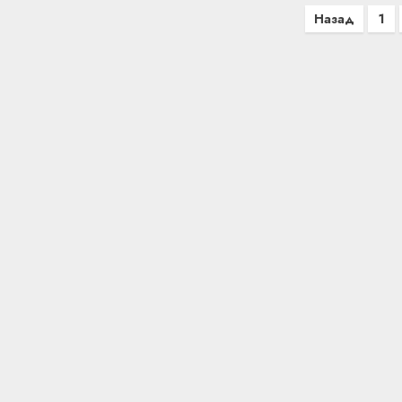
Пагинация
Назад
1
записей