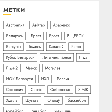
МЕТКИ
Австралия
Авіятар
Азаренко
Беларусь
Брест
Брэст
ВІЦЕБСК
Валіулін
Гомель
Кавалёў
Катар
Кубок Беларуси
Лига чемпионов
Ліда
Ліда-2
Минск
Могилев
НОК Беларуси
НХЛ
Россия
Саснович
Саяпін
Соболенко
ХІМІК
Хмыль
Шульга
Юпатаў
баскетбол
волейбол
гандбол
женщины