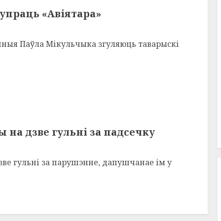
супраць «Авіятара»
чныя Паўла Мікульчыка згуляюць таварыскі
 на дзве гульні за падсечку
ве гульні за парушэнне, дапушчанае ім у