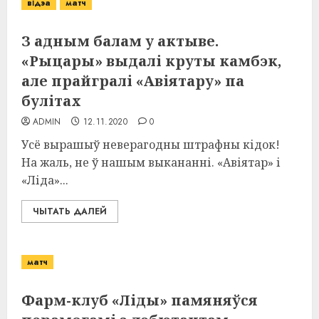
відэа
матч
З адным балам у актыве.
«Рыцары» выдалі круты камбэк,
але прайгралі «Авіятару» па
булітах
ADMIN
12.11.2020
0
Усё вырашыў неверагодны штрафны кідок!
На жаль, не ў нашым выкананні. «Авіятар» і
«Ліда»...
ЧЫТАТЬ ДАЛЕЙ
матч
Фарм-клуб «Ліды» памяняўся