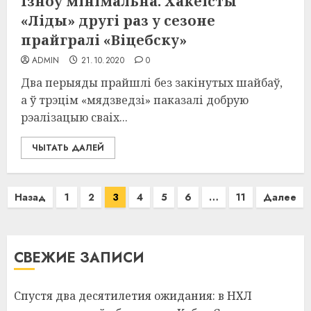
Ізноў мінімальна. Хакеісты
«Ліды» другі раз у сезоне
прайгралі «Віцебску»
ADMIN
21.10.2020
0
Два перыяды прайшлі без закінутых шайбаў,
а ў трэцім «мядзведзі» паказалі добрую
рэалізацыю сваіх...
ЧЫТАТЬ ДАЛЕЙ
Пагинация
Назад
1
2
3
4
5
6
…
11
Далее
записей
СВЕЖИЕ ЗАПИСИ
Спустя два десятилетия ожидания: в НХЛ