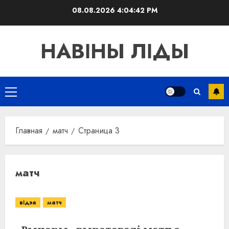
Перейти
08.08.2026
4:04:42 PM
к
содержимому
НАВІНЫ ЛІДЫ
Основное
меню
Главная
матч
Страница 3
матч
відэа
матч