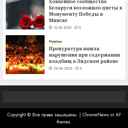
Хоккейное сообщество
Беларуси возложило цветы к
Монументу Победы в
Минске
10.05.2026
0
Навіны
Прокуратура нашла
нарушения при содержании
кладбищ в Лидском районе
29.04.2026
0
Copyright © Все права защищены.
|
ChromeNews
от AF
themes.