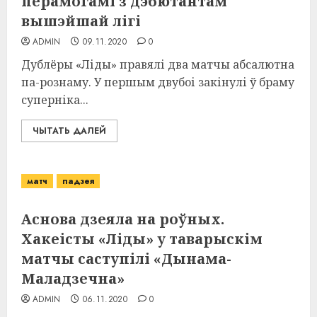
перамогамі з дэбютантам
вышэйшай лігі
ADMIN
09.11.2020
0
Дублёры «Ліды» правялі два матчы абсалютна
па-рознаму. У першым двубоі закінулі ў браму
суперніка...
ЧЫТАТЬ ДАЛЕЙ
матч
падзея
Аснова дзеяла на роўных.
Хакеісты «Ліды» у таварыскім
матчы саступілі «Дынама-
Маладзечна»
ADMIN
06.11.2020
0