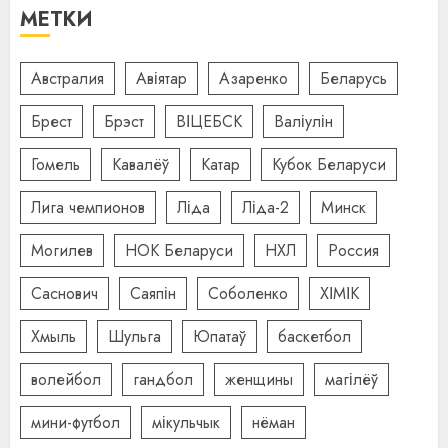
МЕТКИ
Австралия
Авіятар
Азаренко
Беларусь
Брест
Брэст
ВІЦЕБСК
Валіулін
Гомель
Кавалёў
Катар
Кубок Беларуси
Лига чемпионов
Ліда
Ліда-2
Минск
Могилев
НОК Беларуси
НХЛ
Россия
Саснович
Саяпін
Соболенко
ХІМІК
Хмыль
Шульга
Юпатаў
баскетбол
волейбол
гандбол
женщины
магілёў
мини-футбол
мікульчык
нёман