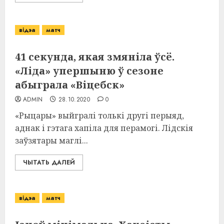
відэа
матч
41 секунда, якая змяніла ўсё.
«Ліда» упершыню ў сезоне
абыграла «Віцебск»
ADMIN
28.10.2020
0
«Рыцары» выйгралі толькі другі перыяд,
аднак і гэтага хапіла для перамогі. Лідскія
заўзятары маглі...
ЧЫТАТЬ ДАЛЕЙ
відэа
матч