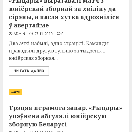
«Рыцары» выратавалі матч з
юніёрскай зборнай за хвіліну да
сірэны, а пасля хутка адрозніліся
ў авертайме
ADMIN
27.11.2020
0
Два ачкі набылі, адно страцілі. Каманды
праводзілі другую гульню за тыдзень. І
юніёрская зборная...
ЧЫТАТЬ ДАЛЕЙ
матч
Трэцяя перамога запар. «Рыцары»
упэўнена абгулялі юніёрскую
зборную Беларусі