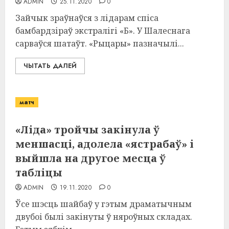
ADMIN
25.11.2020
0
Зайчык зраўнаўся з лідарам спіса
бамбардзіраў экстралігі «Б». У Шалеснага
сарваўся шатаўт. «Рыцары» пазначылі...
ЧЫТАТЬ ДАЛЕЙ
матч
«Ліда» тройчы закінула ў
меншасці, адолела «ястрабаў» і
выйшла на другое месца ў
табліцы
ADMIN
19.11.2020
0
Ўсе шэсць шайбаў у гэтым драматычным
двубоі былі закінуты ў няроўных складах.