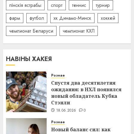
пінскія ястрабы
спорт
теннис
турнир
фарм
футбол
хк Динамо-Минск
хоккей
чемпионат Беларуси
чемпионат КХЛ
НАВІНЫ ХАКЕЯ
Рознае
Спустя два десятилетия
ожидания: в НХЛ появился
новый обладатель Кубка
Стэнли
18.06.2026
0
Рознае
Новый баланс сил: как