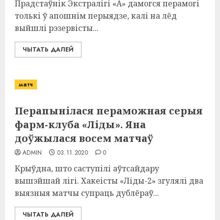
Прадстаўнік Экстралігі «А» дамогся перамогі
толькі ў апошнім перыядзе, калі на лёд
выйшлі рэзервісты...
ЧЫТАТЬ ДАЛЕЙ
матч
Перапынілася пераможная серыя
фарм-клуба «Ліды». Яна
доўжылася восем матчаў
ADMIN
03.11.2020
0
Крыўдна, што саступілі аўтсайдару
вышэйшай лігі. Хакеісты «Ліды-2» згулялі два
выязныя матчы супраць дублёраў...
ЧЫТАТЬ ДАЛЕЙ