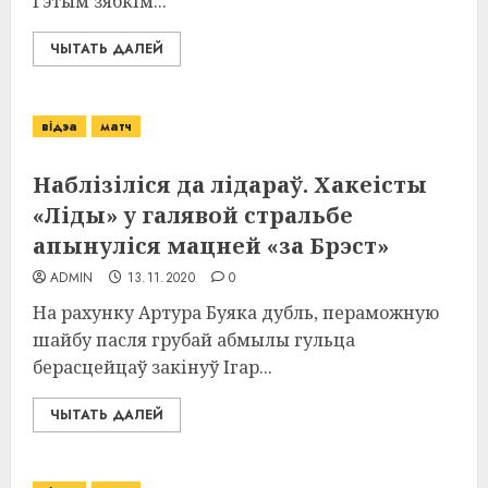
Гэтым зябкім...
ЧЫТАТЬ ДАЛЕЙ
відэа
матч
Наблізіліся да лідараў. Хакеісты
«Ліды» у галявой стральбе
апынуліся мацней «за Брэст»
ADMIN
13.11.2020
0
На рахунку Артура Буяка дубль, пераможную
шайбу пасля грубай абмылы гульца
берасцейцаў закінуў Ігар...
ЧЫТАТЬ ДАЛЕЙ