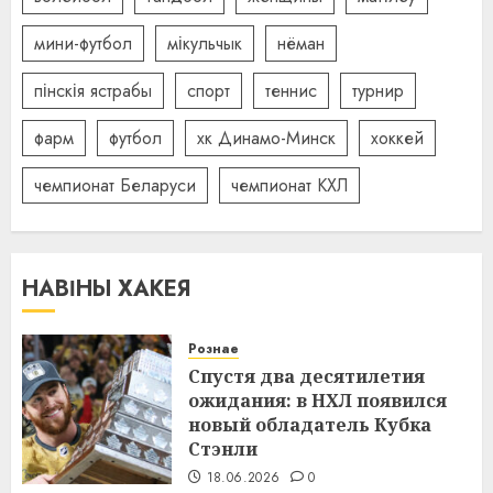
мини-футбол
мікульчык
нёман
пінскія ястрабы
спорт
теннис
турнир
фарм
футбол
хк Динамо-Минск
хоккей
чемпионат Беларуси
чемпионат КХЛ
НАВІНЫ ХАКЕЯ
Рознае
Спустя два десятилетия
ожидания: в НХЛ появился
новый обладатель Кубка
Стэнли
18.06.2026
0