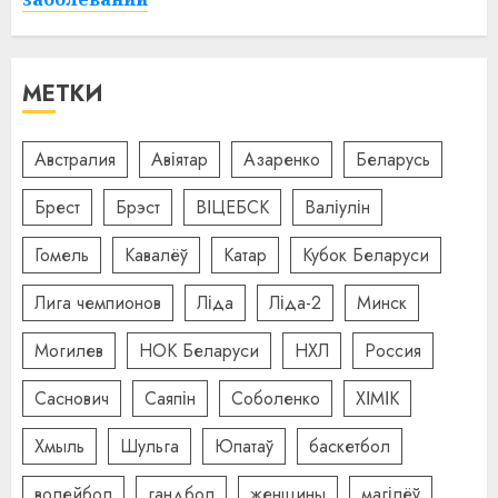
МЕТКИ
Австралия
Авіятар
Азаренко
Беларусь
Брест
Брэст
ВІЦЕБСК
Валіулін
Гомель
Кавалёў
Катар
Кубок Беларуси
Лига чемпионов
Ліда
Ліда-2
Минск
Могилев
НОК Беларуси
НХЛ
Россия
Саснович
Саяпін
Соболенко
ХІМІК
Хмыль
Шульга
Юпатаў
баскетбол
волейбол
гандбол
женщины
магілёў