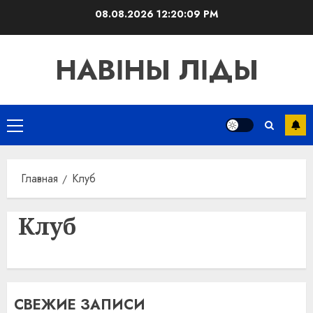
Перейти
08.08.2026
12:20:10 PM
к
содержимому
НАВІНЫ ЛІДЫ
Основное
меню
Главная
Клуб
Клуб
СВЕЖИЕ ЗАПИСИ